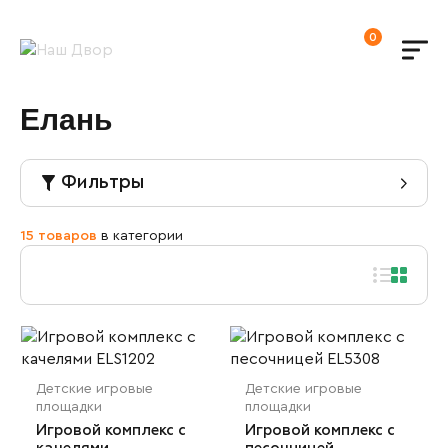
0
Елань
Фильтры
Каталог
15 товаров
в категории
Новинки
Детские игровые площадки
Игровое оборудование
Детские игровые комплексы
Спортивные площадки
Горки детские
Детские городки
Городское благоустройство
Детские спортивные комплексы
Детские карусели
Детские игровые
Детские игровые
Домик для детей
площадки
площадки
Лавочки и скамейки
Воркаут площадки
Уличные детские качели
Игровой комплекс с
Игровой комплекс с
Серии
Канатные комплексы