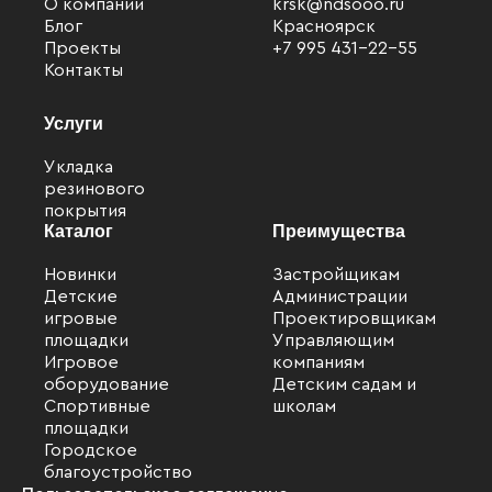
О компании
krsk@ndsooo.ru
Блог
Красноярск
Проекты
+7 995 431-22-55
Контакты
Услуги
Укладка
резинового
покрытия
Каталог
Преимущества
Новинки
Застройщикам
Детские
Администрации
игровые
Проектировщикам
площадки
Управляющим
Игровое
компаниям
оборудование
Детским садам и
Спортивные
школам
Файлы cookie
площадки
Городское
Мы используем файлы cookie для улучшения
благоустройство
взаимодействия с пользователями и обслуживания.