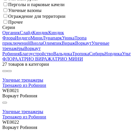
Перголы и парковые качели
Уличные вазоны
Ограждение для территории
Прочее
Серии
Органик
Слайд
Киндик
Киндик
Флора
Индиго
Мини
Лунапарк
Уника
Тропа
приключений
Виола
Олимпик
Вираж
Воркаут
Уличные
тренажёры
Воркаут
Робиния
Благоустройство
Вальдика
Тропика
Сибирь
Нордика
Ульт
ФЛОРА
АТРИО ВИРАЖ
АТРИО МИНИ
27 товаров
в категории
Уличные тренажеры
Тренажер из Робинии
WE0021
Воркаут Робиния
Уличные тренажеры
Тренажер из Робинии
WE0022
Воркаут Робиния