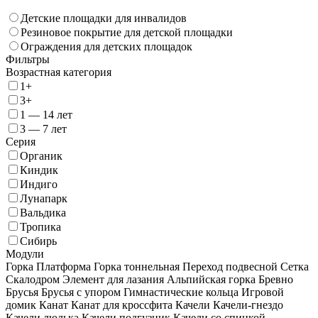
Детские площадки для инвалидов
Резиновое покрытие для детской площадки
Ограждения для детских площадок
Фильтры
Возрастная категория
1+
3+
1 — 14 лет
3 — 7 лет
Серия
Органик
Киндик
Индиго
Лунапарк
Вальдика
Тропика
Сибирь
Модули
Горка
Платформа
Горка тоннельная
Переход подвесной
Сетка
Скалодром
Элемент для лазания
Альпийская горка
Бревно
Брусья
Брусья с упором
Гимнастические кольца
Игровой
домик
Канат
Канат для кроссфита
Качели
Качели-гнездо
Качели люлька
Качели подгузник
Качели со спинкой