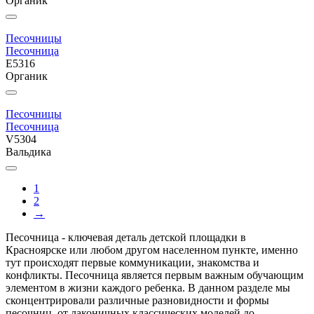
Органик
Песочницы
Песочница
E5316
Органик
Песочницы
Песочница
V5304
Вальдика
1
2
→
Песочница - ключевая деталь детской площадки в
Красноярске или любом другом населенном пункте, именно
тут происходят первые коммуникации, знакомства и
конфликты. Песочница является первым важным обучающим
элементом в жизни каждого ребенка. В данном разделе мы
сконцентрировали различные разновидности и формы
песочниц, от лаконичных классических моделей до