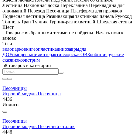
Лестница
Наклонная доска
Перекладина
Перекладина для
отжиманий
Переход
Песочница
Платформа для прыжков
Подвесная лестница
Развивающая тактильная панель
Рукоход
Тоннель
Трап
Турник
Турник-разнохватный
Шведская стенка
Шест
Товары с выбранными тегами не найдены.
Начать поиск
заново
.
Теги
велопарковки
геопластика
динозавры
для
ДОУ
импрегнация
интерактив
морская
ОВЗ
робиния
русские
сказки
эко
экстрим
58 товаров
в категории
Песочницы
Игровой модуль Песочница
4436
Индиго
Песочницы
Игровой модуль Песочный столик
4446