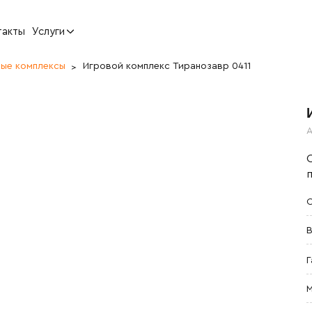
такты
Услуги
вые комплексы
Игровой комплекс Тиранозавр 0411
А
С
В
Г
М