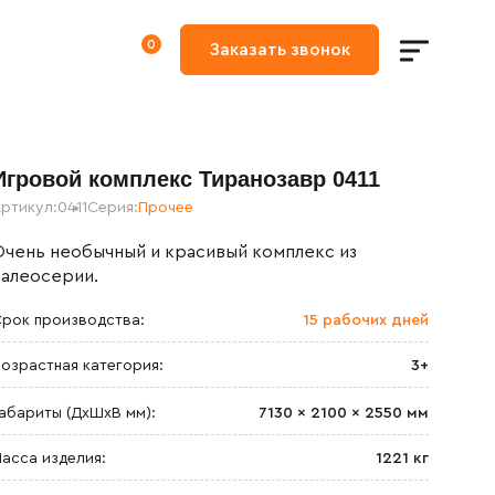
0
Игровой комплекс Тиранозавр 0411
ртикул:
0411
Серия:
Прочее
Очень необычный и красивый комплекс из
палеосерии.
рок производства:
15 рабочих дней
озрастная категория:
3+
абариты (ДхШxВ мм):
7130 × 2100 × 2550 мм
асса изделия:
1221 кг