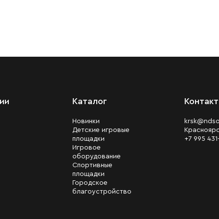
ии
Каталог
Контак
Новинки
krsk@ndso
Детские игровые
Краснояр
площадки
+7 995 43
Игровое
оборудование
Спортивные
площадки
Городское
благоустройство