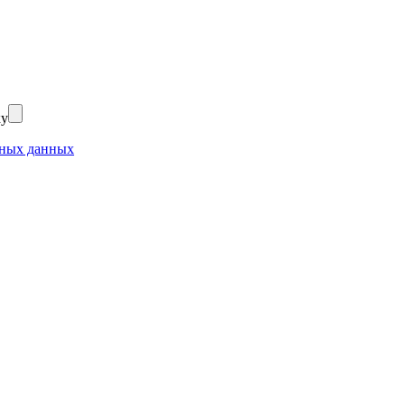
ку
ьных данных