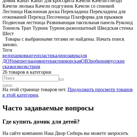
домик
Канат
Канат для кроссфита
Качели
Качели-гнездо
Качели люлька
Качели подгузник
Качели со спинкой
Лестница
Наклонная доска
Перекладина
Перекладина для
отжиманий
Переход
Песочница
Платформа для прыжков
Подвесная лестница
Развивающая тактильная панель
Рукоход
Тоннель
Трап
Турник
Турник-разнохватный
Шведская стенка
Шест
Товары с выбранными тегами не найдены.
Начать поиск
заново
.
Теги
велопарковки
геопластика
динозавры
для
ДОУ
импрегнация
интерактив
морская
ОВЗ
робиния
русские
сказки
эко
экстрим
26 товаров
в категории
На этой странице товаров нет.
Продолжить просмотр товаров
в этой категории
.
Часто задаваемые вопросы
Где купить домик для детей?
На сайте компании Наш Двор Сибирь вы можете запросить