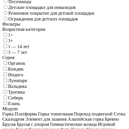
Песочницы
Детские площадки для инвалидов
Резиновое покрытие для детской площадки
Ограждения для детских площадок
Фильтры
Возрастная категория
1+
3+
1 — 14 лет
3 — 7 лет
Серия
Органик
Киндик
Индиго
Лунапарк
Вальдика
Тропика
Сибирь
Елань
Модули
Горка
Платформа
Горка тоннельная
Переход подвесной
Сетка
Скалодром
Элемент для лазания
Альпийская горка
Бревно
Брусья
Брусья с упором
Гимнастические кольца
Игровой